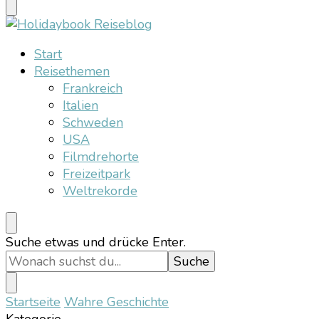
etwas?
Holidaybook Reiseblog
Start
Reisethemen
Frankreich
Italien
Schweden
USA
Filmdrehorte
Freizeitpark
Weltrekorde
Suchst
Suche etwas und drücke Enter.
du
nach
etwas?
Startseite
Wahre Geschichte